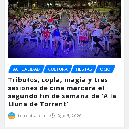
ACTUALIDAD
CULTURA
FIESTAS
OCIO
Tributos, copla, magia y tres
sesiones de cine marcará el
segundo fin de semana de ‘A la
Lluna de Torrent’
torrent al dia
Ago 6, 2026