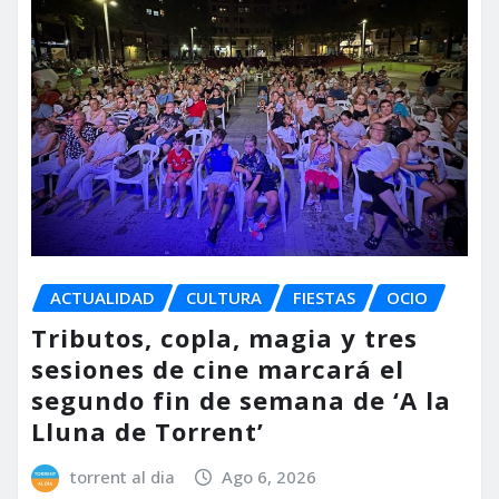
ACTUALIDAD
CULTURA
FIESTAS
OCIO
Tributos, copla, magia y tres
sesiones de cine marcará el
segundo fin de semana de ‘A la
Lluna de Torrent’
torrent al dia
Ago 6, 2026