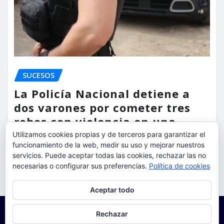
SUCESOS
La Policía Nacional detiene a
dos varones por cometer tres
robos con violencia en una
misma mañana
Utilizamos cookies propias y de terceros para garantizar el
funcionamiento de la web, medir su uso y mejorar nuestros
torrent al dia
Ago 7, 2026
servicios. Puede aceptar todas las cookies, rechazar las no
necesarias o configurar sus preferencias.
Política de cookies
Privacidad y cookies: este sitio usa cookies. Si continúas navegando
Aceptar todo
por él, aceptas su uso.
Para obtener más información, incluido cómo gestionar las cookies,
Rechazar
consulta:
Política de cookies