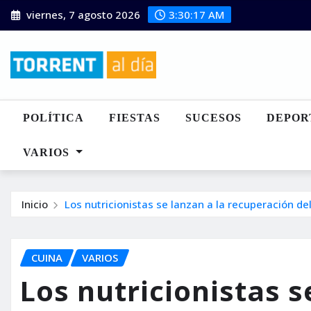
Saltar
viernes, 7 agosto 2026
3:30:18 AM
al
contenido
POLÍTICA
FIESTAS
SUCESOS
DEPOR
VARIOS
Inicio
Los nutricionistas se lanzan a la recuperación de
CUINA
VARIOS
Los nutricionistas s