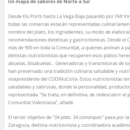
Un mapa de sabores de Norte a Sur
Desde Els Ports hasta La Vega Baja pasando por l’Alt Vina
todas las comarcas estarán representadas culinariament
nombre del plato, los ingredientes, su modo de elaborac
recomendaciones dietéticas y gastronómicas. Desde el 
más de 900 en toda la Comunitat, a quienes animan a pa
dietistas-nutricionistas que recuperen esos platos here
abuelas, bisabuelas… Generadoras y transmisoras de los
han preservado una tradición culinaria saludable y nutr
vicepresidente del CODiNuCoVa. Estos nutricionistas ten
saludables y sabrosas, donde la personalidad, productos
representada. “Se trata, en definitiva, de redescubrir el
Comunitat Valenciana”, añade.
El tercer objetivo de
“34 plats. 34 comarques”
pasa por la 
Zaragoza, dietista-nutricionista y coordinadora académ