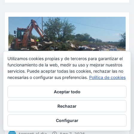
Utilizamos cookies propias y de terceros para garantizar el
funcionamiento de la web, medir su uso y mejorar nuestros
servicios. Puede aceptar todas las cookies, rechazar las no
necesarias o configurar sus preferencias.
Política de cookies
Privacidad y cookies: este sitio usa cookies. Si continúas navegando
Aceptar todo
ACTUALIDAD
SUCESOS
por él, aceptas su uso.
Torrent caza a los responsables
Para obtener más información, incluido cómo gestionar las cookies,
Rechazar
consulta:
Política de cookies
de los vertidos ilegales y
endurece las sanciones
Configurar
torrent al dia
Ago 7, 2026