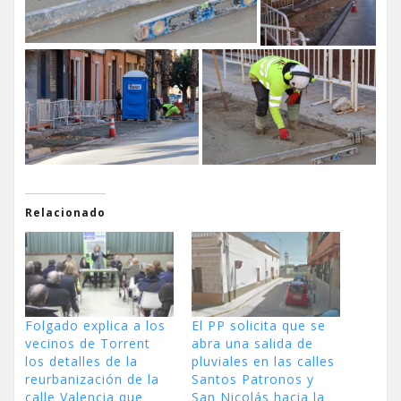
Relacionado
Folgado explica a los
El PP solicita que se
vecinos de Torrent
abra una salida de
los detalles de la
pluviales en las calles
reurbanización de la
Santos Patronos y
calle Valencia que
San Nicolás hacia la