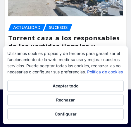
ACTUALIDAD
SUCESOS
Torrent caza a los responsables
de los vertidos ilegales y
endurece las sanciones
Utilizamos cookies propias y de terceros para garantizar el
funcionamiento de la web, medir su uso y mejorar nuestros
servicios. Puede aceptar todas las cookies, rechazar las no
torrent al dia
Ago 7, 2026
necesarias o configurar sus preferencias.
Política de cookies
Privacidad y cookies: este sitio usa cookies. Si continúas navegando
Aceptar todo
por él, aceptas su uso.
Para obtener más información, incluido cómo gestionar las cookies,
Rechazar
consulta:
Política de cookies
Configurar
Copyright © 2025 | Funciona con
WordPress
|
Seattle