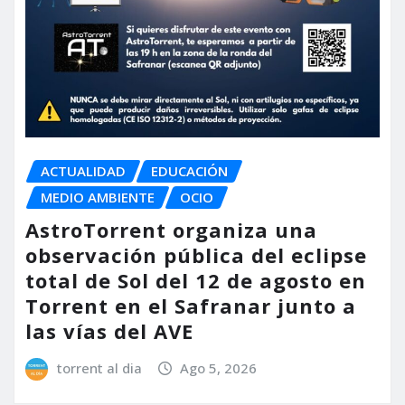
ACTUALIDAD
EDUCACIÓN
MEDIO AMBIENTE
OCIO
AstroTorrent organiza una
observación pública del eclipse
total de Sol del 12 de agosto en
Torrent en el Safranar junto a
las vías del AVE
torrent al dia
Ago 5, 2026