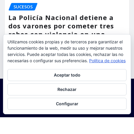
SUCESOS
La Policía Nacional detiene a
dos varones por cometer tres
robos con violencia en una
misma mañana
Utilizamos cookies propias y de terceros para garantizar el
funcionamiento de la web, medir su uso y mejorar nuestros
servicios. Puede aceptar todas las cookies, rechazar las no
torrent al dia
Ago 7, 2026
necesarias o configurar sus preferencias.
Política de cookies
Privacidad y cookies: este sitio usa cookies. Si continúas navegando
Aceptar todo
por él, aceptas su uso.
Para obtener más información, incluido cómo gestionar las cookies,
Rechazar
consulta:
Política de cookies
Configurar
Copyright © 2025 | Funciona con
WordPress
|
Seattle
News
de
ThemeArile