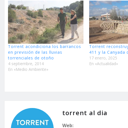
Torrent acondiciona los barrancos
Torrent reconstru
en previsión de las lluvias
411 y la Canyada
torrenciales de otoño
17 enero, 2025
4 septiembre, 2014
En «Actualidad»
En «Medio Ambiente»
torrent al dia
Web: