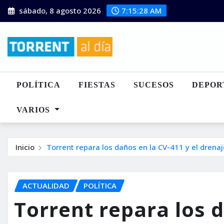
Saltar
sábado, 8 agosto 2026
7:15:29 AM
al
contenido
POLÍTICA
FIESTAS
SUCESOS
DEPOR
VARIOS
Inicio
Torrent repara los daños en la CV-411 y el drena
ACTUALIDAD
POLÍTICA
Torrent repara los d