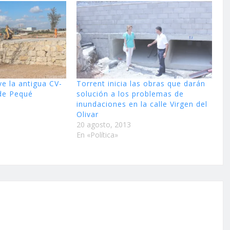
ye la antigua CV-
Torrent inicia las obras que darán
 de Pequé
solución a los problemas de
inundaciones en la calle Virgen del
Olivar
20 agosto, 2013
En «Política»