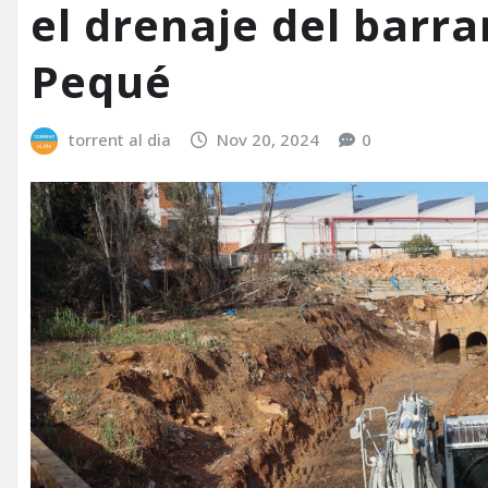
el drenaje del barr
Pequé
torrent al dia
Nov 20, 2024
0