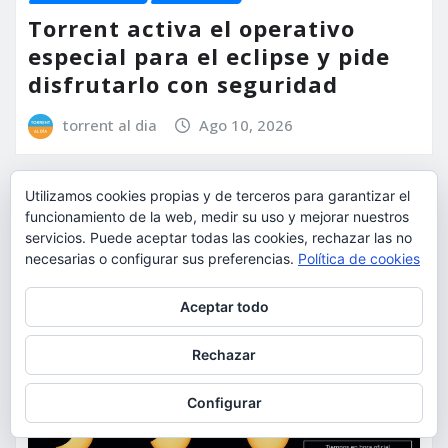
Torrent activa el operativo
especial para el eclipse y pide
disfrutarlo con seguridad
torrent al dia
Ago 10, 2026
Utilizamos cookies propias y de terceros para garantizar el
funcionamiento de la web, medir su uso y mejorar nuestros
servicios. Puede aceptar todas las cookies, rechazar las no
necesarias o configurar sus preferencias.
Política de cookies
Privacidad y cookies: este sitio usa cookies. Si continúas navegando
Aceptar todo
por él, aceptas su uso.
Para obtener más información, incluido cómo gestionar las cookies,
Rechazar
consulta:
Política de cookies
Configurar