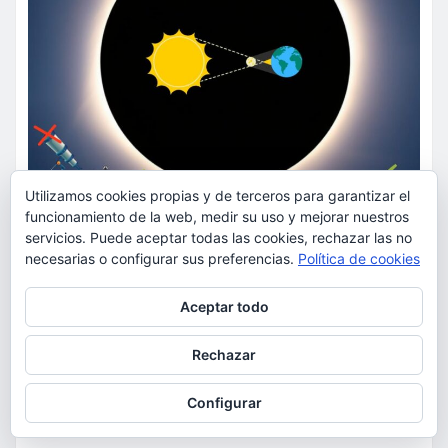
Utilizamos cookies propias y de terceros para garantizar el
funcionamiento de la web, medir su uso y mejorar nuestros
servicios. Puede aceptar todas las cookies, rechazar las no
necesarias o configurar sus preferencias.
Política de cookies
Privacidad y cookies: este sitio usa cookies. Si continúas navegando
Aceptar todo
por él, aceptas su uso.
Para obtener más información, incluido cómo gestionar las cookies,
Rechazar
consulta:
Política de cookies
ACTUALIDAD
EDUCACIÓN
Configurar
MEDIO AMBIENTE
OCIO