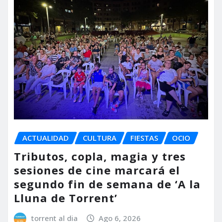
ACTUALIDAD
CULTURA
FIESTAS
OCIO
Tributos, copla, magia y tres
sesiones de cine marcará el
segundo fin de semana de ‘A la
Lluna de Torrent’
torrent al dia
Ago 6, 2026