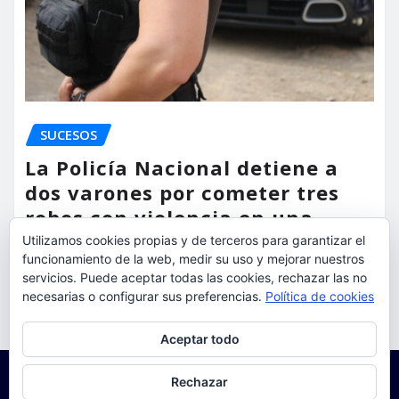
SUCESOS
La Policía Nacional detiene a
dos varones por cometer tres
robos con violencia en una
misma mañana
Utilizamos cookies propias y de terceros para garantizar el
funcionamiento de la web, medir su uso y mejorar nuestros
servicios. Puede aceptar todas las cookies, rechazar las no
torrent al dia
Ago 7, 2026
necesarias o configurar sus preferencias.
Política de cookies
Privacidad y cookies: este sitio usa cookies. Si continúas navegando
Aceptar todo
por él, aceptas su uso.
Para obtener más información, incluido cómo gestionar las cookies,
Rechazar
consulta:
Política de cookies