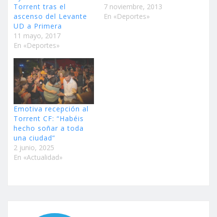
Torrent tras el
7 noviembre, 2013
ascenso del Levante
En «Deportes»
UD a Primera
11 mayo, 2017
En «Deportes»
Emotiva recepción al
Torrent CF: “Habéis
hecho soñar a toda
una ciudad”
2 junio, 2025
En «Actualidad»