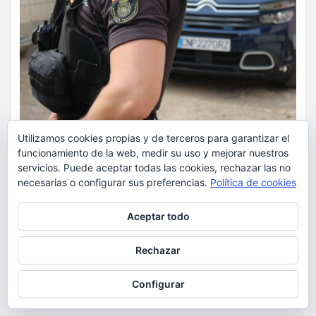
Utilizamos cookies propias y de terceros para garantizar el
funcionamiento de la web, medir su uso y mejorar nuestros
SUCESOS
servicios. Puede aceptar todas las cookies, rechazar las no
La Policía Nacional detiene a
necesarias o configurar sus preferencias.
Política de cookies
dos varones por cometer tres
Privacidad y cookies: este sitio usa cookies. Si continúas navegando
Aceptar todo
robos con violencia en una
por él, aceptas su uso.
misma mañana
Para obtener más información, incluido cómo gestionar las cookies,
Rechazar
consulta:
Política de cookies
torrent al dia
Ago 7, 2026
Configurar