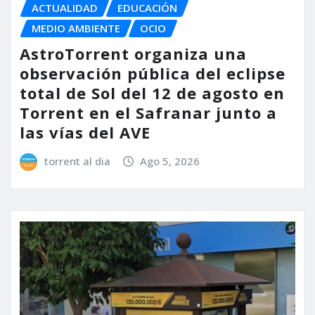
ACTUALIDAD
EDUCACIÓN
MEDIO AMBIENTE
OCIO
AstroTorrent organiza una
observación pública del eclipse
total de Sol del 12 de agosto en
Torrent en el Safranar junto a
las vías del AVE
torrent al dia
Ago 5, 2026