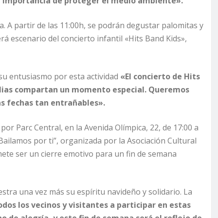
la importancia de proteger el medio ambiente».
ca. A partir de las 11:00h, se podrán degustar palomitas y
rá escenario del concierto infantil «Hits Band Kids»,
su entusiasmo por esta actividad
«El concierto de Hits
milias compartan un momento especial. Queremos
as fechas tan entrañables».
por Parc Central, en la Avenida Olímpica, 22, de 17:00 a
“Bailamos por ti”, organizada por la Asociación Cultural
mete ser un cierre emotivo para un fin de semana
tra una vez más su espíritu navideño y solidario. La
dos los vecinos y visitantes a participar en estas
no de alegría, y este fin de semana será el reflejo de