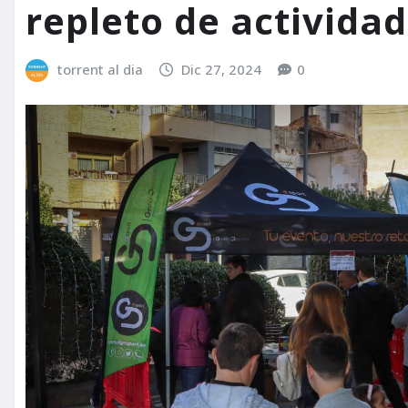
repleto de activida
torrent al dia
Dic 27, 2024
0