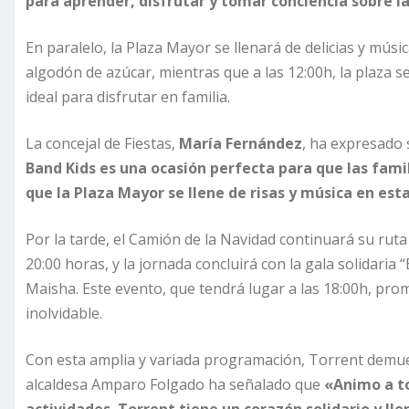
para aprender, disfrutar y tomar conciencia sobre 
En paralelo, la Plaza Mayor se llenará de delicias y músi
algodón de azúcar, mientras que a las 12:00h, la plaza se
ideal para disfrutar en familia.
La concejal de Fiestas,
María Fernández
, ha expresado 
Band Kids es una ocasión perfecta para que las fa
que la Plaza Mayor se llene de risas y música en est
Por la tarde, el Camión de la Navidad continuará su ruta 
20:00 horas, y la jornada concluirá con la gala solidaria 
Maisha. Este evento, que tendrá lugar a las 18:00h, pro
inolvidable.
Con esta amplia y variada programación, Torrent demues
alcaldesa Amparo Folgado ha señalado que
«Animo a to
actividades. Torrent tiene un corazón solidario y lle