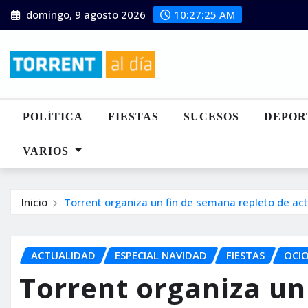
Saltar
domingo, 9 agosto 2026
10:27:27 AM
al
contenido
POLÍTICA
FIESTAS
SUCESOS
DEPOR
VARIOS
Inicio
Torrent organiza un fin de semana repleto de ac
ACTUALIDAD
ESPECIAL NAVIDAD
FIESTAS
OCI
Torrent organiza un