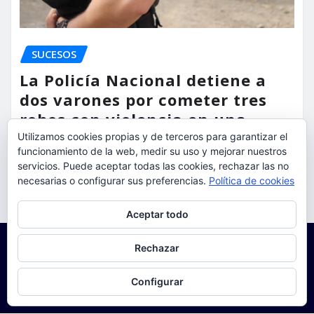
SUCESOS
La Policía Nacional detiene a
dos varones por cometer tres
robos con violencia en una
misma mañana
Utilizamos cookies propias y de terceros para garantizar el
funcionamiento de la web, medir su uso y mejorar nuestros
servicios. Puede aceptar todas las cookies, rechazar las no
torrent al dia
Ago 7, 2026
necesarias o configurar sus preferencias.
Política de cookies
Privacidad y cookies: este sitio usa cookies. Si continúas navegando
Aceptar todo
por él, aceptas su uso.
Para obtener más información, incluido cómo gestionar las cookies,
Rechazar
consulta:
Política de cookies
Configurar