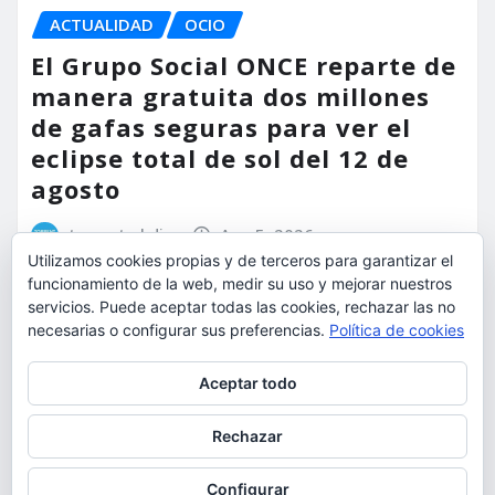
ACTUALIDAD
OCIO
El Grupo Social ONCE reparte de
manera gratuita dos millones
de gafas seguras para ver el
eclipse total de sol del 12 de
agosto
torrent al dia
Ago 5, 2026
Utilizamos cookies propias y de terceros para garantizar el
funcionamiento de la web, medir su uso y mejorar nuestros
servicios. Puede aceptar todas las cookies, rechazar las no
necesarias o configurar sus preferencias.
Política de cookies
Privacidad y cookies: este sitio usa cookies. Si continúas navegando
Aceptar todo
por él, aceptas su uso.
Para obtener más información, incluido cómo gestionar las cookies,
Rechazar
consulta:
Política de cookies
Configurar