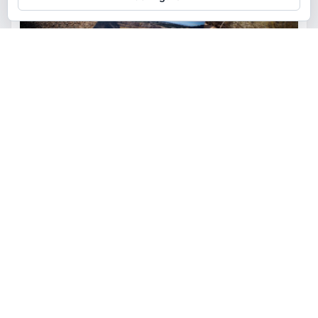
ACTUALIDAD
MEDIO AMBIENTE
POLÍTICA
Torrent restaurará la cantera
de la Serra Perenxisa como
balsa de laminación frente a las
lluvias torrenciales
torrent al dia
Ago 5, 2026