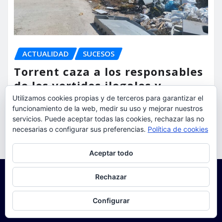
ACTUALIDAD
SUCESOS
Torrent caza a los responsables
de los vertidos ilegales y
endurece las sanciones
Utilizamos cookies propias y de terceros para garantizar el
funcionamiento de la web, medir su uso y mejorar nuestros
servicios. Puede aceptar todas las cookies, rechazar las no
torrent al dia
Ago 7, 2026
necesarias o configurar sus preferencias.
Política de cookies
Privacidad y cookies: este sitio usa cookies. Si continúas navegando
Aceptar todo
por él, aceptas su uso.
Para obtener más información, incluido cómo gestionar las cookies,
Rechazar
consulta:
Política de cookies
Configurar