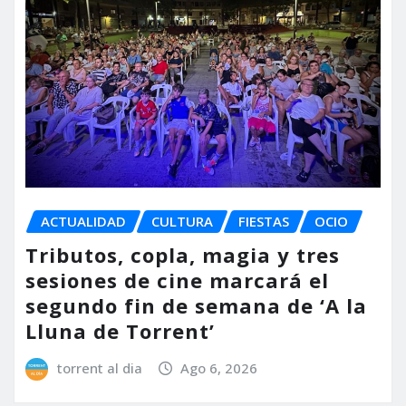
ACTUALIDAD
CULTURA
FIESTAS
OCIO
Tributos, copla, magia y tres
sesiones de cine marcará el
segundo fin de semana de ‘A la
Lluna de Torrent’
torrent al dia
Ago 6, 2026