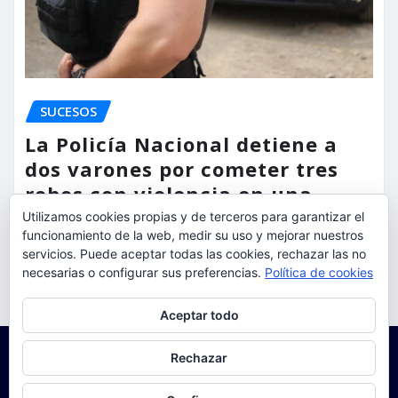
SUCESOS
La Policía Nacional detiene a
dos varones por cometer tres
robos con violencia en una
misma mañana
Utilizamos cookies propias y de terceros para garantizar el
funcionamiento de la web, medir su uso y mejorar nuestros
servicios. Puede aceptar todas las cookies, rechazar las no
torrent al dia
Ago 7, 2026
necesarias o configurar sus preferencias.
Política de cookies
Privacidad y cookies: este sitio usa cookies. Si continúas navegando
Aceptar todo
por él, aceptas su uso.
Para obtener más información, incluido cómo gestionar las cookies,
Rechazar
consulta:
Política de cookies