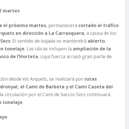
el martes
ta el próximo martes
, permanecerá
cortado el tráfico
rquets en dirección a La Carrasquera
, a causa de los
 Secs
. El sentido de bajada se mantendrá
abierto
,
an tonelaje
. Las obras incluyen la
ampliación de la
anco de l’Horteta
, cuya fuerza arrasó gran parte de
ción desde els Arquets, se realizará por
rutas
dronyal, el Camí de Barbeta y el Camí Caseta del
la circulación por el Camí de Xarcos Secs continuará
n tonelaje
.
ayo