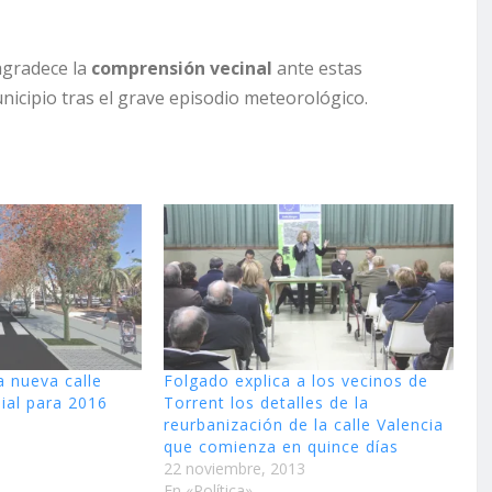
agradece la
comprensión vecinal
ante estas
nicipio tras el grave episodio meteorológico.
la nueva calle
Folgado explica a los vecinos de
ial para 2016
Torrent los detalles de la
reurbanización de la calle Valencia
que comienza en quince días
22 noviembre, 2013
En «Política»