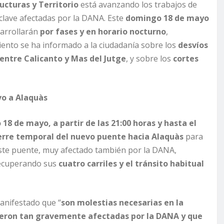
ucturas y Territorio
está avanzando los trabajos de
s clave afectadas por la DANA. Este
domingo 18 de mayo
sarrollarán
por fases y en horario nocturno
,
iento se ha informado a la ciudadanía sobre los
desvíos
 entre Calicanto y Mas del Jutge
, y sobre los
cortes
vo a Alaquàs
18 de mayo, a partir de las 21:00 horas y hasta el
erre temporal del nuevo puente hacia Alaquàs
para
. Este puente, muy afectado también por la DANA,
recuperando sus
cuatro carriles y el tránsito habitual
manifestado que “
son molestias necesarias en la
vieron tan gravemente afectadas por la DANA y que