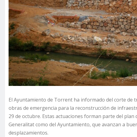
El Ayuntamiento de Torrent ha informado del corte de t
obras de emergencia para la reconstrucción de infraes
29 de octubre. Estas actuaciones forman parte del plan 
Generalitat como del Ayuntamiento, que avanzan a buen 
desplazamientos.