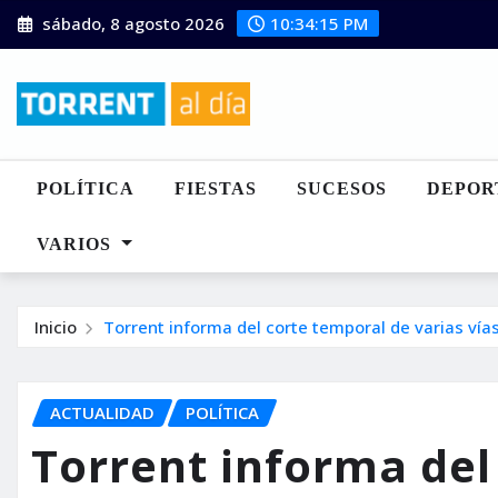
Saltar
sábado, 8 agosto 2026
10:34:16 PM
al
contenido
POLÍTICA
FIESTAS
SUCESOS
DEPOR
VARIOS
Inicio
Torrent informa del corte temporal de varias vía
ACTUALIDAD
POLÍTICA
Torrent informa del