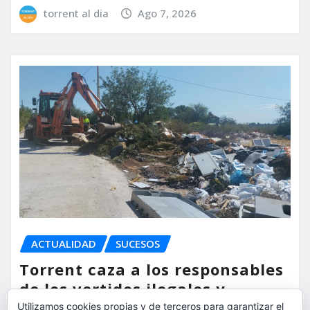
torrent al dia
Ago 7, 2026
ACTUALIDAD
SUCESOS
Torrent caza a los responsables
de los vertidos ilegales y
endurece las sanciones
Utilizamos cookies propias y de terceros para garantizar el