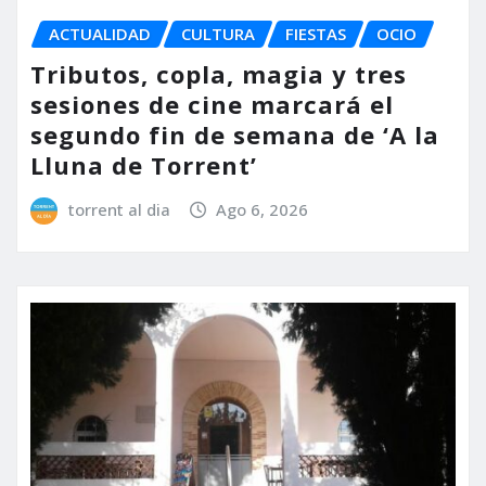
ACTUALIDAD
CULTURA
FIESTAS
OCIO
Tributos, copla, magia y tres
sesiones de cine marcará el
segundo fin de semana de ‘A la
Lluna de Torrent’
torrent al dia
Ago 6, 2026