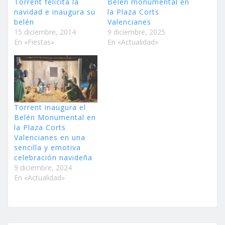
Torrent felicita la
Belén monumental en
navidad e inaugura su
la Plaza Corts
belén
Valencianes
15 diciembre, 2014
9 diciembre, 2025
En «Fiestas»
En «Actualidad»
Torrent inaugura el
Belén Monumental en
la Plaza Corts
Valencianes en una
sencilla y emotiva
celebración navideña
9 diciembre, 2024
En «Actualidad»