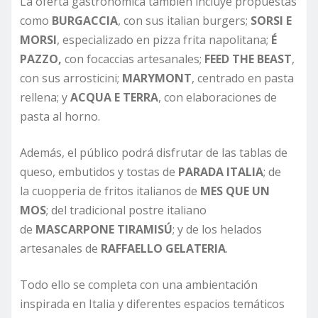
La oferta gastronómica también incluye propuestas
como
BURGACCIA
, con sus italian burgers;
SORSI E
MORSI
, especializado en pizza frita napolitana;
É
PAZZO,
con focaccias artesanales;
FEED THE BEAST
,
con sus arrosticini;
MARYMONT
, centrado en pasta
rellena; y
ACQUA E TERRA
, con elaboraciones de
pasta al horno.
Además, el público podrá disfrutar de las tablas de
queso, embutidos y tostas de
PARADA ITALIA
; de
la cuopperia de fritos italianos de
MES QUE UN
MOS
; del tradicional postre italiano
de
MASCARPONE TIRAMISÚ
; y de los helados
artesanales de
RAFFAELLO GELATERIA
.
Todo ello se completa con una ambientación
inspirada en Italia y diferentes espacios temáticos