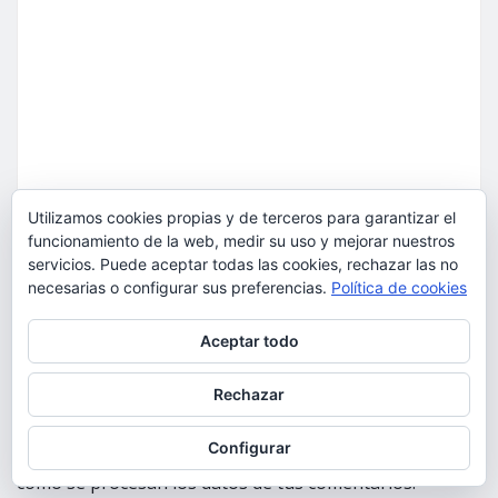
Utilizamos cookies propias y de terceros para garantizar el
funcionamiento de la web, medir su uso y mejorar nuestros
servicios. Puede aceptar todas las cookies, rechazar las no
necesarias o configurar sus preferencias.
Política de cookies
Privacidad y cookies: este sitio usa cookies. Si continúas navegando
Aceptar todo
por él, aceptas su uso.
Para obtener más información, incluido cómo gestionar las cookies,
Rechazar
consulta:
Política de cookies
Configurar
Este sitio usa Akismet para reducir el spam.
Aprende
cómo se procesan los datos de tus comentarios.