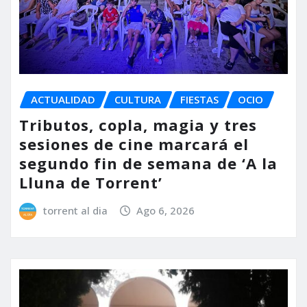
ACTUALIDAD
CULTURA
FIESTAS
OCIO
Tributos, copla, magia y tres
sesiones de cine marcará el
segundo fin de semana de ‘A la
Lluna de Torrent’
torrent al dia
Ago 6, 2026