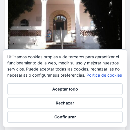
Utilizamos cookies propias y de terceros para garantizar el
funcionamiento de la web, medir su uso y mejorar nuestros
servicios. Puede aceptar todas las cookies, rechazar las no
necesarias o configurar sus preferencias.
Política de cookies
ACTUALIDAD
DEPORTES
ECONOMÍA
Hasta el 4 de septiembre para
Privacidad y cookies: este sitio usa cookies. Si continúas navegando
Aceptar todo
por él, aceptas su uso.
optar a la gestión de la
cafetería del Polideportivo
Para obtener más información, incluido cómo gestionar las cookies,
Rechazar
consulta:
Política de cookies
Anabel Medina de Torrent
Configurar
torrent al dia
Ago 6, 2026