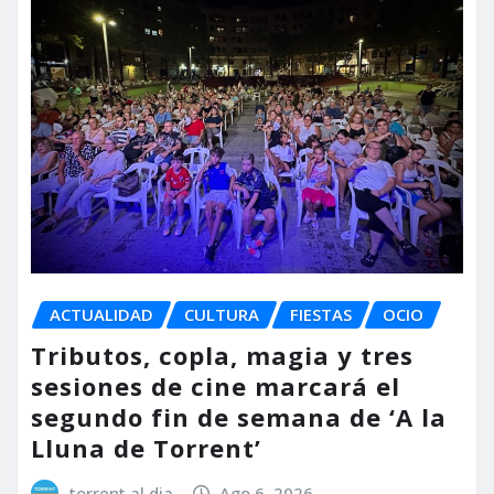
ACTUALIDAD
CULTURA
FIESTAS
OCIO
Tributos, copla, magia y tres
sesiones de cine marcará el
segundo fin de semana de ‘A la
Lluna de Torrent’
torrent al dia
Ago 6, 2026