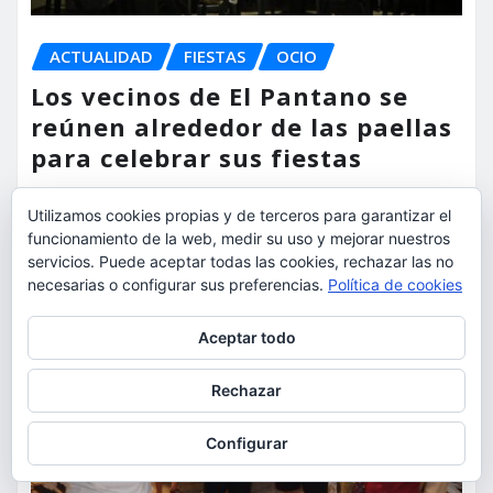
ACTUALIDAD
FIESTAS
OCIO
Los vecinos de El Pantano se
reúnen alrededor de las paellas
para celebrar sus fiestas
torrent al dia
Ago 9, 2026
Utilizamos cookies propias y de terceros para garantizar el
funcionamiento de la web, medir su uso y mejorar nuestros
servicios. Puede aceptar todas las cookies, rechazar las no
necesarias o configurar sus preferencias.
Política de cookies
Privacidad y cookies: este sitio usa cookies. Si continúas navegando
Aceptar todo
por él, aceptas su uso.
Para obtener más información, incluido cómo gestionar las cookies,
Rechazar
consulta:
Política de cookies
Configurar