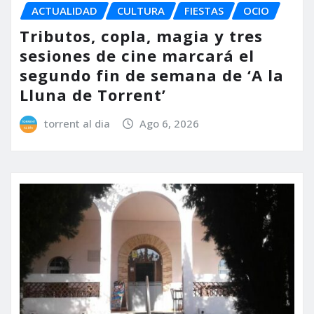
ACTUALIDAD
CULTURA
FIESTAS
OCIO
Tributos, copla, magia y tres
sesiones de cine marcará el
segundo fin de semana de ‘A la
Lluna de Torrent’
torrent al dia
Ago 6, 2026