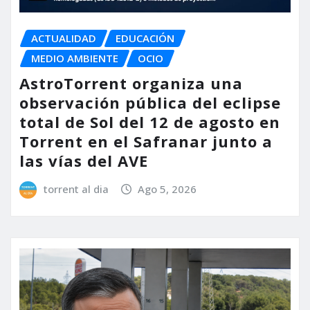
ACTUALIDAD
EDUCACIÓN
MEDIO AMBIENTE
OCIO
AstroTorrent organiza una
observación pública del eclipse
total de Sol del 12 de agosto en
Torrent en el Safranar junto a
las vías del AVE
torrent al dia
Ago 5, 2026