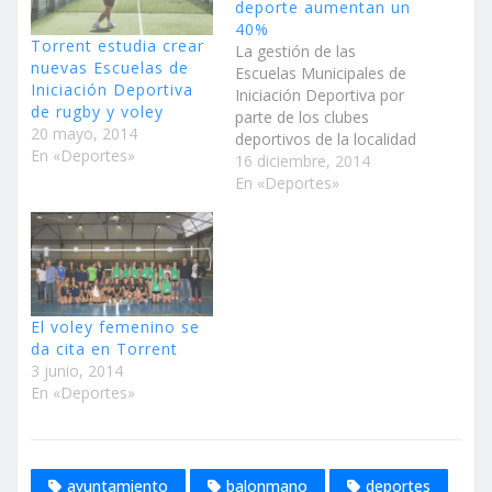
deporte aumentan un
40%
Torrent estudia crear
La gestión de las
nuevas Escuelas de
Escuelas Municipales de
Iniciación Deportiva
Iniciación Deportiva por
de rugby y voley
parte de los clubes
20 mayo, 2014
deportivos de la localidad
En «Deportes»
ha supuesto un
16 diciembre, 2014
significativo aumento de
En «Deportes»
usuarios Mientras que en
el 2010 eran 719 los
torrentinos que hacían
uso de las EMID, en 2014
son 1080 los deportistas
que hacen uso de…
El voley femenino se
da cita en Torrent
3 junio, 2014
En «Deportes»
ayuntamiento
balonmano
deportes