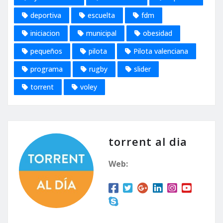
deportiva
escuelta
fdm
iniciacion
municipal
obesidad
pequeños
pilota
Pilota valenciana
programa
rugby
slider
torrent
voley
torrent al dia
Web: