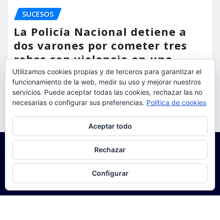
SUCESOS
La Policía Nacional detiene a
dos varones por cometer tres
robos con violencia en una
misma mañana
Utilizamos cookies propias y de terceros para garantizar el
funcionamiento de la web, medir su uso y mejorar nuestros
servicios. Puede aceptar todas las cookies, rechazar las no
torrent al dia
Ago 7, 2026
necesarias o configurar sus preferencias.
Política de cookies
Privacidad y cookies: este sitio usa cookies. Si continúas navegando
Aceptar todo
por él, aceptas su uso.
Para obtener más información, incluido cómo gestionar las cookies,
Rechazar
consulta:
Política de cookies
Configurar
Copyright © 2025 | Funciona con
WordPress
|
Seattle
News
de
ThemeArile