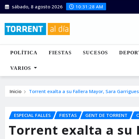
Saltar
sábado, 8 agosto 2026
10:31:30 AM
al
contenido
POLÍTICA
FIESTAS
SUCESOS
DEPOR
VARIOS
Inicio
Torrent exalta a su Fallera Mayor, Sara Garrigue
ESPECIAL FALLES
FIESTAS
GENT DE TORRENT
O
Torrent exalta a su 