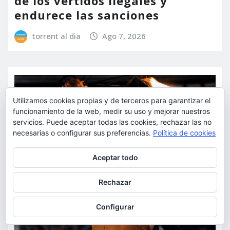
de los vertidos ilegales y
endurece las sanciones
torrent al dia
Ago 7, 2026
Utilizamos cookies propias y de terceros para garantizar el
funcionamiento de la web, medir su uso y mejorar nuestros
servicios. Puede aceptar todas las cookies, rechazar las no
necesarias o configurar sus preferencias.
Política de cookies
Privacidad y cookies: este sitio usa cookies. Si continúas navegando
Aceptar todo
por él, aceptas su uso.
Para obtener más información, incluido cómo gestionar las cookies,
Rechazar
consulta:
Política de cookies
Configurar