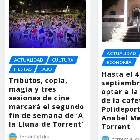
ACTUALIDAD
ACTUALIDAD
CULTURA
ECONOMÍA
FIESTAS
OCIO
Hasta el 4
Tributos, copla,
septiembr
magia y tres
optar a la
sesiones de cine
de la cafe
marcará el segundo
Polidepor
fin de semana de ‘A
Anabel Me
la Lluna de Torrent’
Torrent
torrent al dia
torrent al di