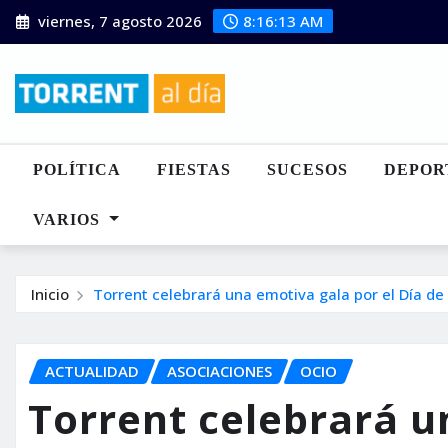
Saltar
viernes, 7 agosto 2026
8:16:14 AM
al
contenido
POLÍTICA
FIESTAS
SUCESOS
DEPOR
VARIOS
Inicio
Torrent celebrará una emotiva gala por el Día de
ACTUALIDAD
ASOCIACIONES
OCIO
Torrent celebrará u