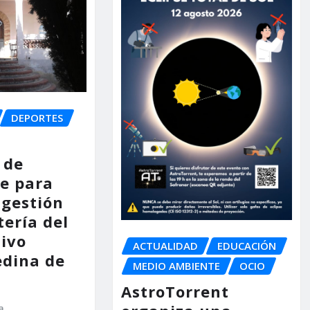
DEPORTES
 de
e para
 gestión
tería del
tivo
ACTUALIDAD
EDUCACIÓN
dina de
MEDIO AMBIENTE
OCIO
AstroTorrent
a