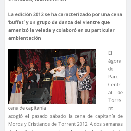
La edición 2012 se ha caracterizado por una cena
‘buffet’ y un grupo de danza del vientre que
amenizó la velada y colaboró en su particular
ambientación
El
ágora
de
Parc
Centr
al de
Torre
cena de capitanía
nt
acogió el pasado sábado la cena de capitanía de
Moros y Cristianos de Torrent 2012. A dos semanas