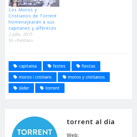
Los Moros y
Cristianos de Torrent
homenajearán a sus
capitanes y alféreces
2 julio, 2015
En «Fiestas»
capitania
festes
fiestas
moros i cristians
moros y cristianos
slider
torrent
torrent al dia
Web: