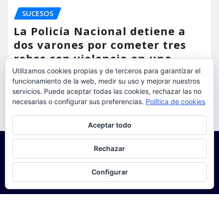
SUCESOS
La Policía Nacional detiene a
dos varones por cometer tres
robos con violencia en una
misma mañana
Utilizamos cookies propias y de terceros para garantizar el
funcionamiento de la web, medir su uso y mejorar nuestros
servicios. Puede aceptar todas las cookies, rechazar las no
torrent al dia
Ago 7, 2026
necesarias o configurar sus preferencias.
Política de cookies
Privacidad y cookies: este sitio usa cookies. Si continúas navegando
Aceptar todo
por él, aceptas su uso.
Para obtener más información, incluido cómo gestionar las cookies,
Rechazar
consulta:
Política de cookies
Configurar
Copyright © 2025 | Funciona con
WordPress
|
Seattle
News
de
ThemeArile