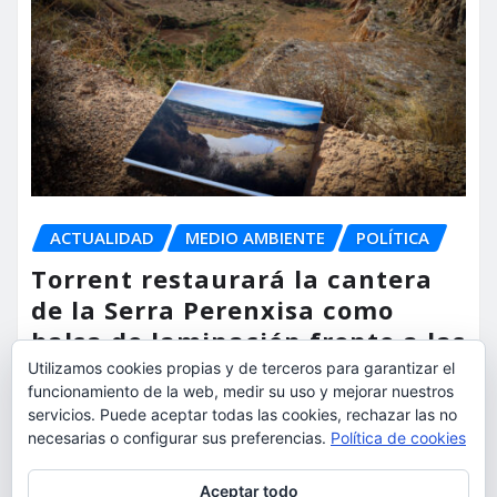
ACTUALIDAD
MEDIO AMBIENTE
POLÍTICA
Torrent restaurará la cantera
de la Serra Perenxisa como
balsa de laminación frente a las
lluvias torrenciales
Utilizamos cookies propias y de terceros para garantizar el
funcionamiento de la web, medir su uso y mejorar nuestros
servicios. Puede aceptar todas las cookies, rechazar las no
torrent al dia
Ago 5, 2026
necesarias o configurar sus preferencias.
Política de cookies
Privacidad y cookies: este sitio usa cookies. Si continúas navegando
Aceptar todo