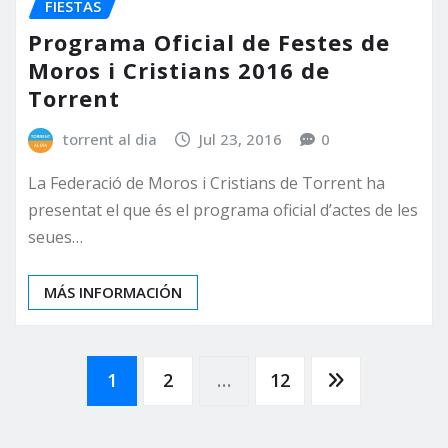
FIESTAS
Programa Oficial de Festes de
Moros i Cristians 2016 de
Torrent
torrent al dia
Jul 23, 2016
0
La Federació de Moros i Cristians de Torrent ha
presentat el que és el programa oficial d’actes de les
seues…
MÁS INFORMACIÓN
Paginación
1
2
…
12
de