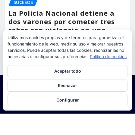
SUCESOS
La Policía Nacional detiene a
dos varones por cometer tres
robos con violencia en una
misma mañana
Utilizamos cookies propias y de terceros para garantizar el
funcionamiento de la web, medir su uso y mejorar nuestros
servicios. Puede aceptar todas las cookies, rechazar las no
torrent al dia
Ago 7, 2026
necesarias o configurar sus preferencias.
Política de cookies
Privacidad y cookies: este sitio usa cookies. Si continúas navegando
Aceptar todo
por él, aceptas su uso.
Para obtener más información, incluido cómo gestionar las cookies,
Rechazar
consulta:
Política de cookies
Configurar
Copyright © 2025 | Funciona con
WordPress
|
Seattle
News
de
ThemeArile