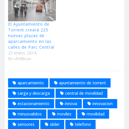
El Ayuntamiento de
Torrent creará 225
nuevas plazas de
aparcamiento en las
calles de Parc Central
23 enero, 2014
En «Política»
aparcamiento
ayuntamiento de torrent
carga y descarga
central de movilidad
estacionamiento
innova
innovacion
minusvalidos
moviles
movilidad
sensores
slider
telefono