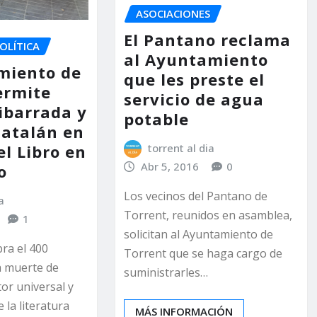
ASOCIACIONES
El Pantano reclama
OLÍTICA
al Ayuntamiento
miento de
que les preste el
ermite
servicio de agua
ibarrada y
potable
catalán en
torrent al dia
el Libro en
Abr 5, 2016
0
o
Los vecinos del Pantano de
a
Torrent, reunidos en asamblea,
1
solicitan al Ayuntamiento de
ra el 400
Torrent que se haga cargo de
a muerte de
suministrarles…
tor universal y
 la literatura
MÁS INFORMACIÓN