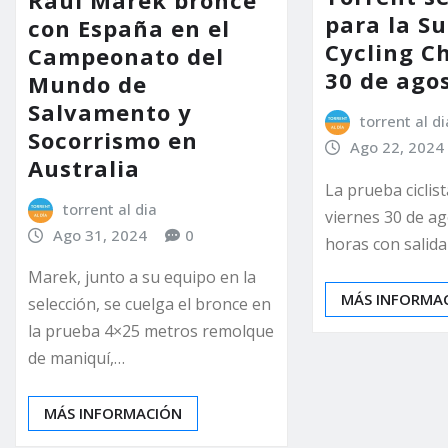
para la 
con España en el
Cycling C
Campeonato del
30 de ago
Mundo de
Salvamento y
torrent al di
Socorrismo en
Ago 22, 2024
Australia
La prueba ciclist
torrent al dia
viernes 30 de ag
Ago 31, 2024
0
horas con salida
Marek, junto a su equipo en la
MÁS INFORMA
selección, se cuelga el bronce en
la prueba 4×25 metros remolque
de maniquí,…
MÁS INFORMACIÓN