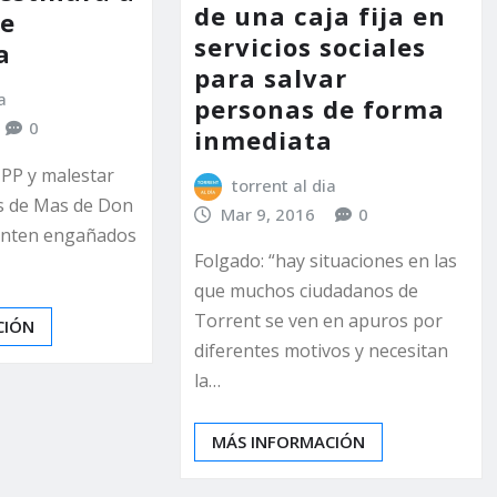
de una caja fija en
de
servicios sociales
a
para salvar
a
personas de forma
0
inmediata
l PP y malestar
torrent al dia
os de Mas de Don
Mar 9, 2016
0
ienten engañados
Folgado: “hay situaciones en las
que muchos ciudadanos de
Torrent se ven en apuros por
CIÓN
diferentes motivos y necesitan
la…
MÁS INFORMACIÓN