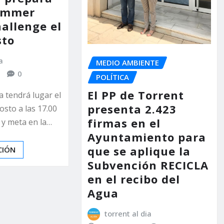
Summer
hallenge el
sto
a
MEDIO AMBIENTE
0
POLÍTICA
El PP de Torrent
a tendrá lugar el
presenta 2.423
osto a las 17.00
firmas en el
 y meta en la…
Ayuntamiento para
que se aplique la
CIÓN
Subvención RECICLA
en el recibo del
Agua
torrent al dia