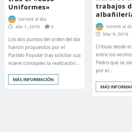
trabajos 
Uniformes»
albañilerí
torrent al dia
torrent al di
Abr 1, 2016
0
Mar 9, 2016
Los dos puntos del orden del día
Críticas desde e
fueron propuestos por el
entre los vecin
Partido Popular tras solicitar sus
Pedro que se s
nueve concejales la realización…
por el…
MÁS INFORMACIÓN
MÁS INFORMA