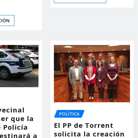
CIÓN
vecinal
POLÍTICA
er que la
El PP de Torrent
 Policía
solicita la creación
estinará a