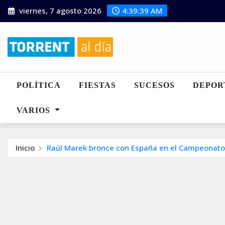
Saltar
viernes, 7 agosto 2026
4:39:40 AM
al
contenido
POLÍTICA
FIESTAS
SUCESOS
DEPOR
VARIOS
Inicio
Raúl Marek bronce con España en el Campeonato