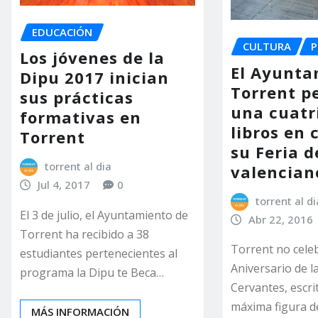
EDUCACIÓN
CULTURA
P
Los jóvenes de la
El Ayunta
Dipu 2017 inician
Torrent p
sus prácticas
una cuatr
formativas en
libros en 
Torrent
su Feria d
torrent al dia
valencian
Jul 4, 2017
0
torrent al di
El 3 de julio, el Ayuntamiento de
Abr 22, 2016
Torrent ha recibido a 38
Torrent no celeb
estudiantes pertenecientes al
Aniversario de l
programa la Dipu te Beca…
Cervantes, escri
máxima figura de
MÁS INFORMACIÓN