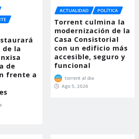
ACTUALIDAD
POLÍTICA
NTE
Torrent culmina la
modernización de la
Casa Consistorial
estaurará
con un edificio más
 de la
accesible, seguro y
enxisa
funcional
a de
n frente a
torrent al dia
s
Ago 5, 2026
es
a