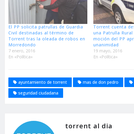
El PP solicita patrullas de Guardia
Torrent cuenta de
Civil destinadas al término de
una Patrulla Rural
Torrent tras la oleada de robos en
moción del PP ap
Morredondo
unanimidad
7 enero, 2016
19 mayo, 2016
En «Política»
En «Política»
ayuntamiento de torrent
mas de don pedro
seguridad ciudadana
torrent al dia