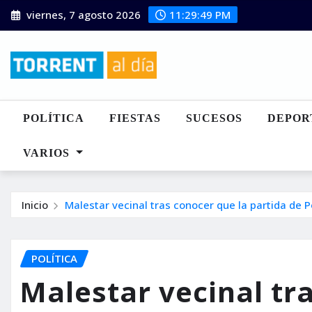
Saltar
viernes, 7 agosto 2026
11:29:50 PM
al
contenido
POLÍTICA
FIESTAS
SUCESOS
DEPOR
VARIOS
Inicio
Malestar vecinal tras conocer que la partida de Po
POLÍTICA
Malestar vecinal tr