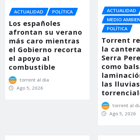
ACTUALIDAD
ACTUALIDAD
POLÍTICA
MEDIO AMBIE
Los españoles
POLÍTICA
afrontan su verano
Torrent r
más caro mientras
la cantera
el Gobierno recorta
Serra Per
el apoyo al
como bals
combustible
laminació
torrent al dia
las lluvia
Ago 5, 2026
torrencial
torrent al di
Ago 5, 2026