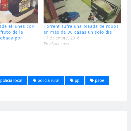
sde el lunes con
Torrent sufre una oleada de robos
 fruto de la
en más de 30 casas un solo día
robada por
17 diciembre, 2016
En «Sucesos»
policia local
policia rural
pp
psoe