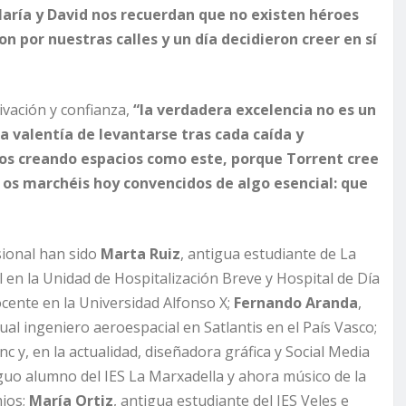
aría y David nos recuerdan que no existen héroes
n por nuestras calles y un día decidieron creer en sí
ivación y confianza,
“la verdadera excelencia no es un
 la valentía de levantarse tras cada caída y
os creando espacios como este, porque Torrent cree
 os marchéis hoy convencidos de algo esencial: que
esional han sido
Marta Ruiz
, antigua estudiante de La
 en la Unidad de Hospitalización Breve y Hospital de Día
ocente en la Universidad Alfonso X;
Fernando Aranda
,
l ingeniero aeroespacial en Satlantis en el País Vasco;
nc y, en la actualidad, diseñadora gráfica y Social Media
iguo alumno del IES La Marxadella y ahora músico de la
ios;
María Ortiz
, antigua estudiante del IES Veles e