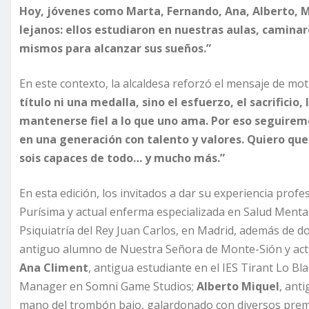
Hoy, jóvenes como Marta, Fernando, Ana, Alberto, M
lejanos: ellos estudiaron en nuestras aulas, caminaro
mismos para alcanzar sus sueños.”
En este contexto, la alcaldesa reforzó el mensaje de mot
título ni una medalla, sino el esfuerzo, el sacrificio,
mantenerse fiel a lo que uno ama. Por eso seguirem
en una generación con talento y valores. Quiero que
sois capaces de todo… y mucho más.”
En esta edición, los invitados a dar su experiencia prof
Purísima y actual enferma especializada en Salud Mental
Psiquiatría del Rey Juan Carlos, en Madrid, además de d
antiguo alumno de Nuestra Señora de Monte-Sión y actua
Ana Climent
, antigua estudiante en el IES Tirant Lo Bla
Manager en Somni Game Studios;
Alberto Miquel
, ant
mano del trombón bajo, galardonado con diversos prem