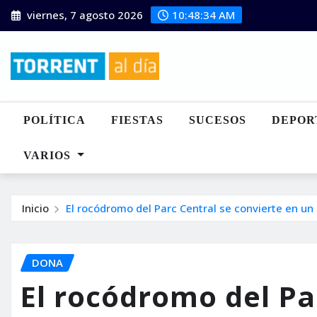
Saltar
viernes, 7 agosto 2026
10:48:35 AM
al
contenido
POLÍTICA
FIESTAS
SUCESOS
DEPOR
VARIOS
Inicio
El rocódromo del Parc Central se convierte en un a
DONA
El rocódromo del Pa