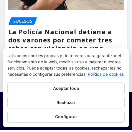
SUCESOS
La Policía Nacional detiene a
dos varones por cometer tres
robos con violencia en una
misma mañana
Utilizamos cookies propias y de terceros para garantizar el
funcionamiento de la web, medir su uso y mejorar nuestros
servicios. Puede aceptar todas las cookies, rechazar las no
torrent al dia
Ago 7, 2026
necesarias o configurar sus preferencias.
Política de cookies
Privacidad y cookies: este sitio usa cookies. Si continúas navegando
Aceptar todo
por él, aceptas su uso.
Para obtener más información, incluido cómo gestionar las cookies,
Rechazar
consulta:
Política de cookies
Configurar