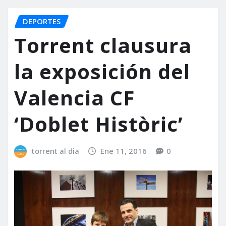
DEPORTES
Torrent clausura
la exposición del
Valencia CF
‘Doblet Històric’
torrent al dia
Ene 11, 2016
0