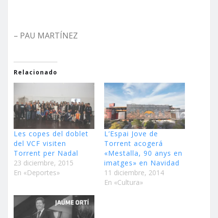
– PAU MARTÍNEZ
Relacionado
Les copes del doblet
L’Espai Jove de
del VCF visiten
Torrent acogerá
Torrent per Nadal
«Mestalla, 90 anys en
23 diciembre, 2015
imatges» en Navidad
En «Deportes»
11 diciembre, 2014
En «Cultura»