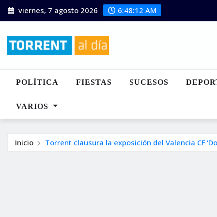
Saltar
viernes, 7 agosto 2026
6:48:13 AM
al
contenido
POLÍTICA
FIESTAS
SUCESOS
DEPOR
VARIOS
Inicio
Torrent clausura la exposición del Valencia CF ‘Do