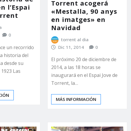
Torrent acogerá
n l’Espai
«Mestalla, 90 anys
orrent
en imatges» en
Navidad
a
0
torrent al dia
Dic 11, 2014
0
ace un recorrido
a historia del
El próximo 20 de diciembre de
a desde su
2014, a las 18 horas se
 1923 Las
inaugurará en el Espai Jove de
Torrent, la…
CIÓN
MÁS INFORMACIÓN