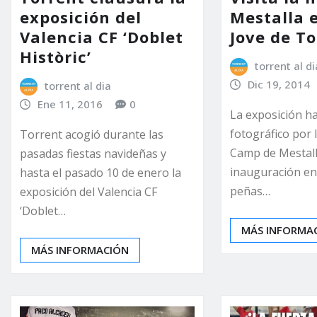
exposición del
Mestalla e
Valencia CF ‘Doblet
Jove de T
Històric’
torrent al di
Dic 19, 2014
torrent al dia
Ene 11, 2016
0
La exposición h
fotográfico por l
Torrent acogió durante las
Camp de Mestall
pasadas fiestas navideñas y
inauguración en
hasta el pasado 10 de enero la
peñas…
exposición del Valencia CF
‘Doblet…
MÁS INFORMA
MÁS INFORMACIÓN