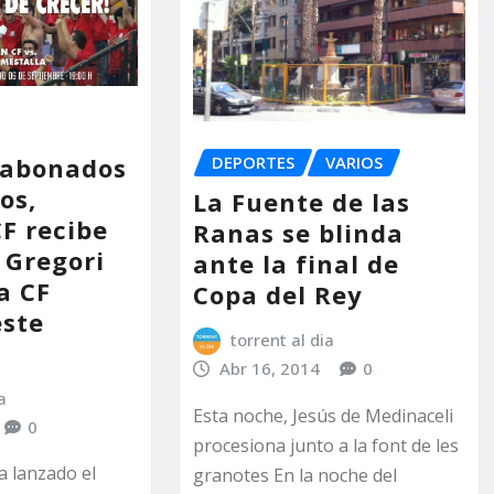
DEPORTES
VARIOS
 abonados
os,
La Fuente de las
F recibe
Ranas se blinda
 Gregori
ante la final de
a CF
Copa del Rey
este
torrent al dia
Abr 16, 2014
0
a
Esta noche, Jesús de Medinaceli
0
procesiona junto a la font de les
a lanzado el
granotes En la noche del