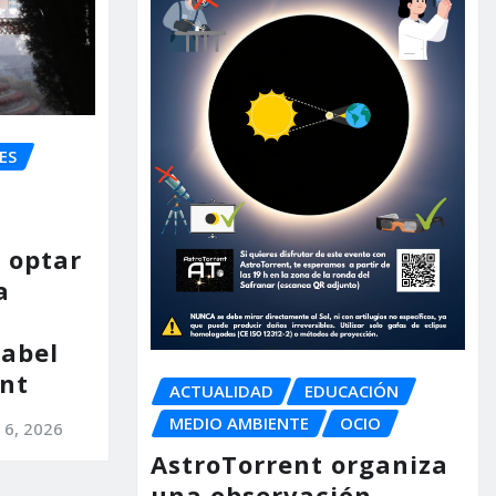
ES
 optar
a
nabel
nt
ACTUALIDAD
EDUCACIÓN
MEDIO AMBIENTE
OCIO
 6, 2026
AstroTorrent organiza
una observación