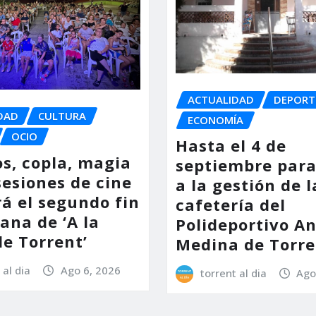
ACTUALIDAD
DEPORT
DAD
CULTURA
ECONOMÍA
OCIO
Hasta el 4 de
os, copla, magia
septiembre para
sesiones de cine
a la gestión de l
á el segundo fin
cafetería del
ana de ‘A la
Polideportivo A
de Torrent’
Medina de Torre
 al dia
Ago 6, 2026
torrent al dia
Ago