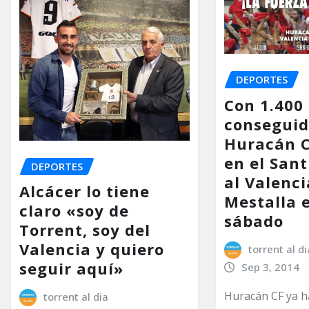
DEPORTES
Con 1.400
conseguid
Huracán C
en el Sant
DEPORTES
al Valenci
Alcácer lo tiene
Mestalla 
claro «soy de
sábado
Torrent, soy del
Valencia y quiero
torrent al di
seguir aquí»
Sep 3, 2014
Huracán CF ya h
torrent al dia