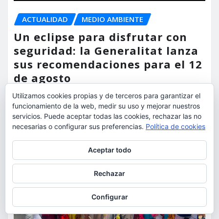
ACTUALIDAD
MEDIO AMBIENTE
Un eclipse para disfrutar con
seguridad: la Generalitat lanza
sus recomendaciones para el 12
de agosto
Utilizamos cookies propias y de terceros para garantizar el
torrent al dia
Ago 9, 2026
funcionamiento de la web, medir su uso y mejorar nuestros
servicios. Puede aceptar todas las cookies, rechazar las no
necesarias o configurar sus preferencias.
Política de cookies
Privacidad y cookies: este sitio usa cookies. Si continúas navegando
Aceptar todo
por él, aceptas su uso.
Para obtener más información, incluido cómo gestionar las cookies,
Rechazar
consulta:
Política de cookies
Configurar