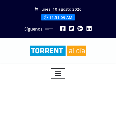
Saltar
lunes, 10 agosto 2026
al
contenido
11:51:11 AM
Síguenos