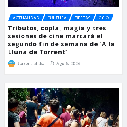
ACTUALIDAD
CULTURA
FIESTAS
OCIO
Tributos, copla, magia y tres
sesiones de cine marcará el
segundo fin de semana de ‘A la
Lluna de Torrent’
torrent al dia
Ago 6, 2026