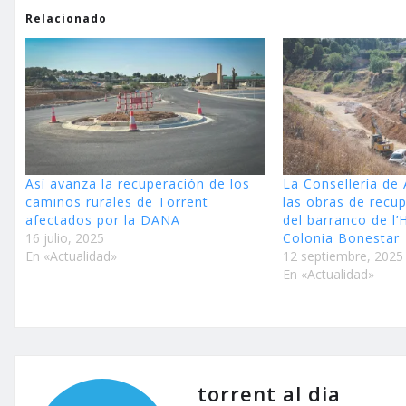
Relacionado
Así avanza la recuperación de los
La Consellería de A
caminos rurales de Torrent
las obras de recup
afectados por la DANA
del barranco de l’
16 julio, 2025
Colonia Bonestar
En «Actualidad»
12 septiembre, 2025
En «Actualidad»
torrent al dia