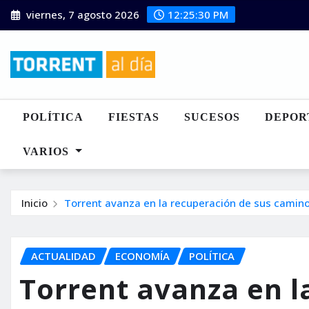
Saltar
viernes, 7 agosto 2026
12:25:32 PM
al
contenido
POLÍTICA
FIESTAS
SUCESOS
DEPOR
VARIOS
Inicio
Torrent avanza en la recuperación de sus camino
ACTUALIDAD
ECONOMÍA
POLÍTICA
Torrent avanza en l