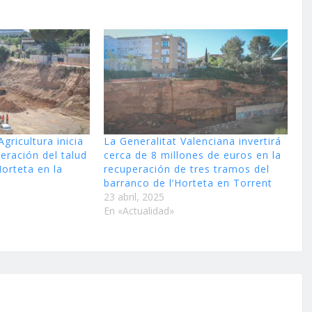
gricultura inicia
La Generalitat Valenciana invertirá
eración del talud
cerca de 8 millones de euros en la
Horteta en la
recuperación de tres tramos del
barranco de l’Horteta en Torrent
23 abril, 2025
En «Actualidad»