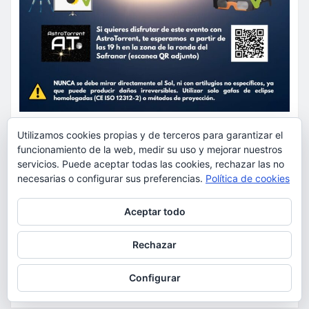
Utilizamos cookies propias y de terceros para garantizar el
ACTUALIDAD
EDUCACIÓN
funcionamiento de la web, medir su uso y mejorar nuestros
MEDIO AMBIENTE
OCIO
servicios. Puede aceptar todas las cookies, rechazar las no
AstroTorrent organiza una
necesarias o configurar sus preferencias.
Política de cookies
observación pública del eclipse
Privacidad y cookies: este sitio usa cookies. Si continúas navegando
Aceptar todo
por él, aceptas su uso.
total de Sol del 12 de agosto en
Torrent en el Safranar junto a
Para obtener más información, incluido cómo gestionar las cookies,
Rechazar
consulta:
Política de cookies
las vías del AVE
Configurar
torrent al dia
Ago 5, 2026