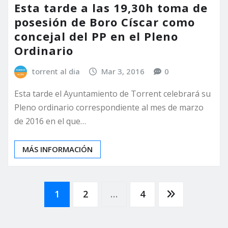
Esta tarde a las 19,30h toma de
posesión de Boro Císcar como
concejal del PP en el Pleno
Ordinario
torrent al dia
Mar 3, 2016
0
Esta tarde el Ayuntamiento de Torrent celebrará su
Pleno ordinario correspondiente al mes de marzo
de 2016 en el que…
MÁS INFORMACIÓN
Paginación
1
2
…
4
de