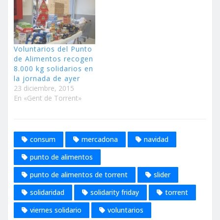
Voluntarios del Punto
de Alimentos recogen
8.000 kg solidarios en
la jornada de ayer
23 diciembre, 2015
En «Gent de Torrent»
consum
mercadona
navidad
punto de alimentos
punto de alimentos de torrent
slider
solidaridad
solidarity friday
torrent
viernes solidario
voluntarios