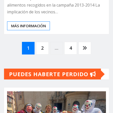
alimentos recogidos en la campaña 2013-2014 La
implicación de los vecinos…
MÁS INFORMACIÓN
Paginación
1
2
…
4
de
PUEDES HABERTE PERDIDO
entradas