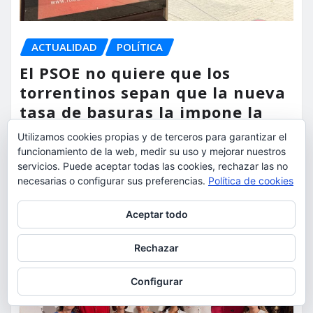
ACTUALIDAD
POLÍTICA
El PSOE no quiere que los
torrentinos sepan que la nueva
tasa de basuras la impone la
Ley 7/2022 de Pedro Sánchez
Utilizamos cookies propias y de terceros para garantizar el
funcionamiento de la web, medir su uso y mejorar nuestros
torrent al dia
Ago 7, 2026
servicios. Puede aceptar todas las cookies, rechazar las no
necesarias o configurar sus preferencias.
Política de cookies
Privacidad y cookies: este sitio usa cookies. Si continúas navegando
Aceptar todo
por él, aceptas su uso.
Para obtener más información, incluido cómo gestionar las cookies,
Rechazar
consulta:
Política de cookies
Configurar