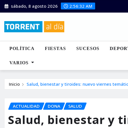
Saltar
sábado, 8 agosto 2026
2:56:33 AM
al
contenido
POLÍTICA
FIESTAS
SUCESOS
DEPOR
VARIOS
Inicio
Salud, bienestar y tiroides: nuevo viernes temáti
ACTUALIDAD
DONA
SALUD
Salud, bienestar y t