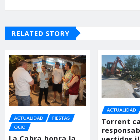
RELATED STORY
ACTUALIDAD
ACTUALIDAD
FIESTAS
Torrent ca
OCIO
responsab
La Cabra honra la
vertidos i