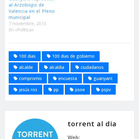
al Arzobispo de
Valencia en el Pleno
municipal
7 noviembre, 2015
En «Política»
100 dias
100 dias de gobierno
alcalde
alcaldia
ciudadanos
compromis
encuesta
guanyant
jesús ros
pp
psoe
pspv
torrent al dia
Web: