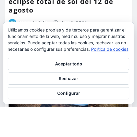
eclipse total de sol del 12 de
agosto
torrent al dia
Ago 5, 2026
Utilizamos cookies propias y de terceros para garantizar el
funcionamiento de la web, medir su uso y mejorar nuestros
servicios. Puede aceptar todas las cookies, rechazar las no
necesarias o configurar sus preferencias.
Política de cookies
Privacidad y cookies: este sitio usa cookies. Si continúas navegando
Aceptar todo
por él, aceptas su uso.
Para obtener más información, incluido cómo gestionar las cookies,
Rechazar
consulta:
Política de cookies
Configurar
ACTUALIDAD
MEDIO AMBIENTE
POLÍTICA