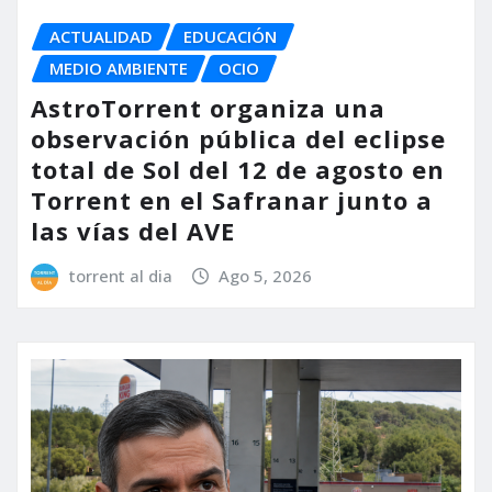
ACTUALIDAD
EDUCACIÓN
MEDIO AMBIENTE
OCIO
AstroTorrent organiza una
observación pública del eclipse
total de Sol del 12 de agosto en
Torrent en el Safranar junto a
las vías del AVE
torrent al dia
Ago 5, 2026