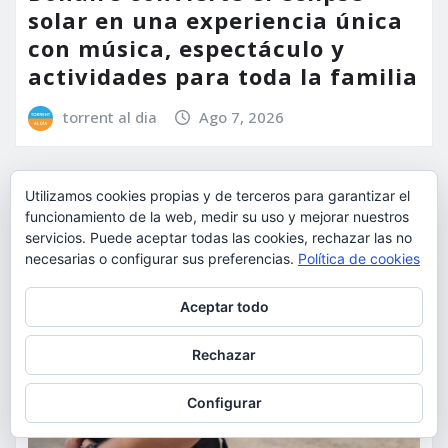
solar en una experiencia única
con música, espectáculo y
actividades para toda la familia
torrent al dia
Ago 7, 2026
Utilizamos cookies propias y de terceros para garantizar el
funcionamiento de la web, medir su uso y mejorar nuestros
servicios. Puede aceptar todas las cookies, rechazar las no
necesarias o configurar sus preferencias.
Política de cookies
Privacidad y cookies: este sitio usa cookies. Si continúas navegando
Aceptar todo
por él, aceptas su uso.
Para obtener más información, incluido cómo gestionar las cookies,
Rechazar
consulta:
Política de cookies
Configurar