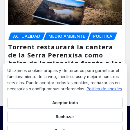
ACTUALIDAD
MEDIO AMBIENTE
POLÍTICA
Torrent restaurará la cantera
de la Serra Perenxisa como
balsa de laminación frente a las
lluvias torrenciales
Utilizamos cookies propias y de terceros para garantizar el
funcionamiento de la web, medir su uso y mejorar nuestros
torrent al dia
Ago 5, 2026
servicios. Puede aceptar todas las cookies, rechazar las no
necesarias o configurar sus preferencias.
Política de cookies
Privacidad y cookies: este sitio usa cookies. Si continúas navegando
Aceptar todo
por él, aceptas su uso.
Para obtener más información, incluido cómo gestionar las cookies,
Rechazar
consulta:
Política de cookies