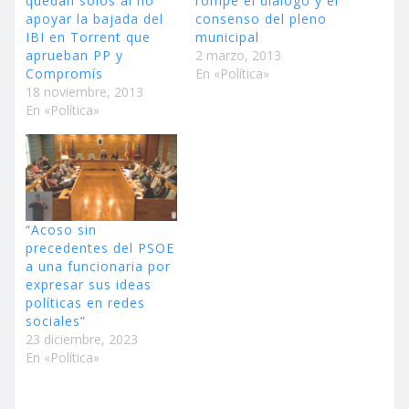
quedan solos al no
rompe el diálogo y el
apoyar la bajada del
consenso del pleno
IBI en Torrent que
municipal
aprueban PP y
2 marzo, 2013
Compromís
En «Política»
18 noviembre, 2013
En «Política»
“Acoso sin
precedentes del PSOE
a una funcionaria por
expresar sus ideas
políticas en redes
sociales”
23 diciembre, 2023
En «Política»