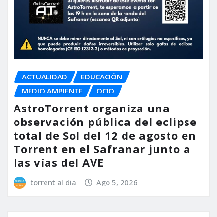
ACTUALIDAD
EDUCACIÓN
MEDIO AMBIENTE
OCIO
AstroTorrent organiza una
observación pública del eclipse
total de Sol del 12 de agosto en
Torrent en el Safranar junto a
las vías del AVE
torrent al dia
Ago 5, 2026